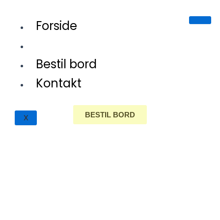
Gå
til
Forside
indholdet
Menu
Bestil bord
Kontakt
BESTIL BORD
X